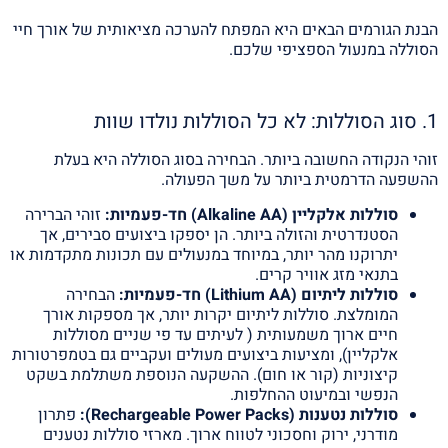
הבנת הגורמים הבאים היא המפתח להערכה מציאותית של אורך חיי
הסוללה במנעול הספציפי שלכם.
1. סוג הסוללות: לא כל הסוללות נולדו שוות
זוהי הנקודה החשובה ביותר. הבחירה בסוג הסוללה היא בעלת
ההשפעה הדרמטית ביותר על משך הפעולה.
סוללות אלקליין (Alkaline AA) חד-פעמיות:
זוהי הברירה
הסטנדרטית והזולה ביותר. הן יספקו ביצועים סבירים, אך
יתרוקנו מהר יותר, במיוחד במנעולים עם תכונות מתקדמות או
בתנאי מזג אוויר קרים.
סוללות ליתיום (Lithium AA) חד-פעמיות:
הבחירה
המומלצת. סוללות ליתיום יקרות יותר, אך מספקות אורך
חיים ארוך משמעותית ( לעיתים עד פי שניים מסוללות
אלקליין), ומציעות ביצועים מעולים ועקביים גם בטמפרטורות
קיצוניות (קור או חום). ההשקעה הנוספת משתלמת בשקט
הנפשי ובמיעוט ההחלפות.
סוללות נטענות (Rechargeable Power Packs):
פתרון
מודרני, ירוק וחסכוני לטווח ארוך. מארזי סוללות נטענים