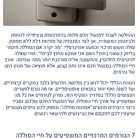
ההחלטה לעבור למנעול חכם מלווה בהתרגשות ובציפייה לנוחות
ולביטחון המשודרג. אך לצד הפנטזיה על פתיחת דלת ללא מפתח,
עולה חשש מרכזי וכמעט אוניברסלי: "מה יקרה אם הסוללה תיגמר
בדיוק כשאני בחוץ? האם אני אתקע מחוץ לבית?". זוהי שאלה
לגיטימית לחלוטין, והתשובה אליה מורכבת יותר ממה שנדמה. אורך
חיי הסוללה במנעול חכם אינו נתון קבוע, אלא תוצאה של מגוון רחב
של גורמים.
הטווח הכללי יכול לנוע בין שלושה חודשים בלבד במקרים קיצוניים,
ועד לשנה ואף יותר בתנאים אופטימליים. אז מה גורם לפערים
העצומים הללו? במדריך המקיף הזה, נפרק לגורמים את כל מה
שמשפיע על אורך חיי הסוללה של המנעול החכם שלכם, נסביר
כיצד היצרנים מונעים "אסונות סוללה", ונספק לכם טיפים מעשיים
שיעזרו לכם למקסם את הביצועים ולהישאר רגועים.
7 הגורמים המרכזיים המשפיעים על חיי הסוללה