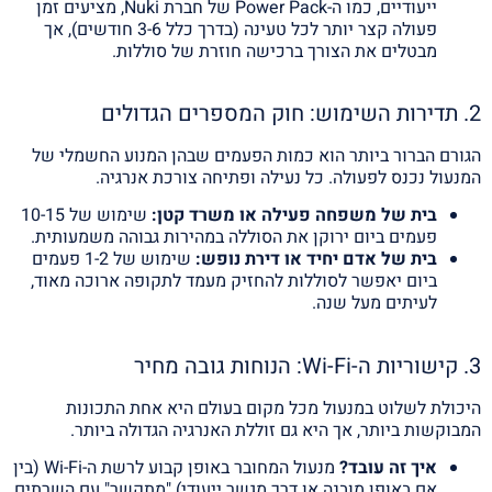
ייעודיים, כמו ה-Power Pack של חברת Nuki, מציעים זמן
פעולה קצר יותר לכל טעינה (בדרך כלל 3-6 חודשים), אך
מבטלים את הצורך ברכישה חוזרת של סוללות.
2. תדירות השימוש: חוק המספרים הגדולים
הגורם הברור ביותר הוא כמות הפעמים שבהן המנוע החשמלי של
המנעול נכנס לפעולה. כל נעילה ופתיחה צורכת אנרגיה.
בית של משפחה פעילה או משרד קטן:
שימוש של 10-15
פעמים ביום ירוקן את הסוללה במהירות גבוהה משמעותית.
בית של אדם יחיד או דירת נופש:
שימוש של 1-2 פעמים
ביום יאפשר לסוללות להחזיק מעמד לתקופה ארוכה מאוד,
לעיתים מעל שנה.
3. קישוריות ה-Wi-Fi: הנוחות גובה מחיר
היכולת לשלוט במנעול מכל מקום בעולם היא אחת התכונות
המבוקשות ביותר, אך היא גם זוללת האנרגיה הגדולה ביותר.
איך זה עובד?
מנעול המחובר באופן קבוע לרשת ה-Wi-Fi (בין
אם באופן מובנה או דרך מגשר ייעודי) "מתקשר" עם השרתים