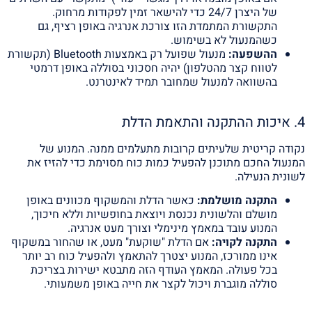
של היצרן 24/7 כדי להישאר זמין לפקודות מרחוק.
התקשורת המתמדת הזו צורכת אנרגיה באופן רציף, גם
כשהמנעול לא בשימוש.
ההשפעה:
מנעול שפועל רק באמצעות Bluetooth (תקשורת
לטווח קצר מהטלפון) יהיה חסכוני בסוללה באופן דרמטי
בהשוואה למנעול שמחובר תמיד לאינטרנט.
4. איכות ההתקנה והתאמת הדלת
נקודה קריטית שלעיתים קרובות מתעלמים ממנה. המנוע של
המנעול החכם מתוכנן להפעיל כמות כוח מסוימת כדי להזיז את
לשונית הנעילה.
התקנה מושלמת:
כאשר הדלת והמשקוף מכוונים באופן
מושלם והלשונית נכנסת ויוצאת בחופשיות וללא חיכוך,
המנוע עובד במאמץ מינימלי וצורך מעט אנרגיה.
התקנה לקויה:
אם הדלת "שוקעת" מעט, או שהחור במשקוף
אינו ממורכז, המנוע יצטרך להתאמץ ולהפעיל כוח רב יותר
בכל פעולה. המאמץ העודף הזה מתבטא ישירות בצריכת
סוללה מוגברת ויכול לקצר את חייה באופן משמעותי.