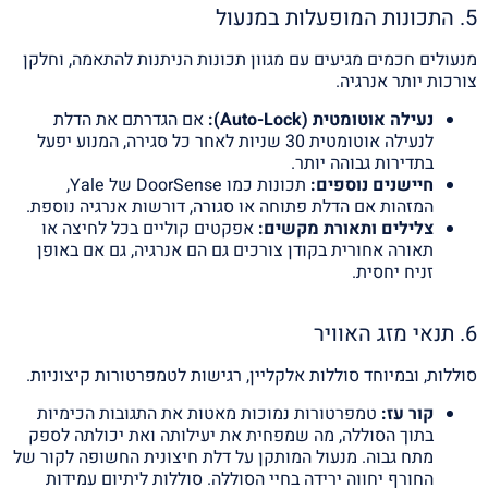
5. התכונות המופעלות במנעול
מנעולים חכמים מגיעים עם מגוון תכונות הניתנות להתאמה, וחלקן
צורכות יותר אנרגיה.
נעילה אוטומטית (Auto-Lock):
אם הגדרתם את הדלת
לנעילה אוטומטית 30 שניות לאחר כל סגירה, המנוע יפעל
בתדירות גבוהה יותר.
חיישנים נוספים:
תכונות כמו DoorSense של Yale,
המזהות אם הדלת פתוחה או סגורה, דורשות אנרגיה נוספת.
צלילים ותאורת מקשים:
אפקטים קוליים בכל לחיצה או
תאורה אחורית בקודן צורכים גם הם אנרגיה, גם אם באופן
זניח יחסית.
6. תנאי מזג האוויר
סוללות, ובמיוחד סוללות אלקליין, רגישות לטמפרטורות קיצוניות.
קור עז:
טמפרטורות נמוכות מאטות את התגובות הכימיות
בתוך הסוללה, מה שמפחית את יעילותה ואת יכולתה לספק
מתח גבוה. מנעול המותקן על דלת חיצונית החשופה לקור של
החורף יחווה ירידה בחיי הסוללה. סוללות ליתיום עמידות