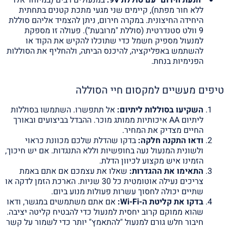
ללא חור מפתח), קיימים שני מגעי מתכת קטנים בתחתית
היחידה החיצונית. במקרה חירום, ניתן להצמיד אליהם סוללת
9 וולט סטנדרטית (סוללת "מרובעת"). פעולה זו מספקת
למנעול מספיק חשמל כדי שתוכלו להקיש את הקוד או
להשתמש באפליקציה, להיכנס הביתה, ולהחליף את הסוללות
הפנימיות בנחת.
טיפים מעשיים למקסום חיי הסוללה
השקיעו בסוללות ליתיום:
אל תתפשרו. השתמשו בסוללות
ליתיום AA איכותיות ממותג מוכר. ההבדל בביצועים ובאורך
החיים מצדיק את המחיר.
ודאו התקנה חלקה:
בדקו שהדלת שלכם מכוונת כראוי
ולשונית המנעול נעה בחופשיות וללא התנגדות. אם יש חיכוך,
הזמינו איש מקצוע לכיוון הדלת.
התאימו את ההגדרות:
שאלו את עצמכם אם אתם באמת
צריכים נעילה אוטומטית כל 30 שניות. הארכת הזמן לדקה או
שתיים יכולה לחסוך עשרות פעולות מנוע ביום.
בדקו את קליטת ה-Wi-Fi:
אם אתם משתמשים במגשר, ודאו
שהוא ממוקם קרוב יחסית למנעול כדי להבטיח קליטה יציבה.
חיבור חלש גורם למנעול "להתאמץ" יותר כדי לשמור על קשר