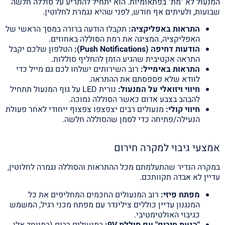
המנעול לא "מת" בפתאומיות. הוא יתחיל להתריע על סוללה חלשה
שבועות, ולעיתים אף חודש, לפני שהיא נגמרת לחלוטין.
התראות באפליקציה:
תקבלו הודעה ברורה במסך הראשי של
האפליקציה, המציגה את רמת הסוללה באחוזים.
הודעות דחיפה (Push Notifications):
הטלפון שלכם יקבל
התראה אקטיבית שהגיע הזמן להחליף סוללות.
התראות באימייל:
רוב השירותים ישלחו לכם גם מייל כדי
לוודא שלא פספסתם את ההתראה.
חיווי ויזואלי על המנעול:
נורית LED על גוף המנעול תתחיל
להבהב בצבע אדום כאשר הסוללה נמוכה.
חיווי קולי:
מנעולים רבים יצפצפו צפצוף ייחודי לאחר פעולת
הנעילה/פתיחה כדי לסמן שהסוללה חלשה.
אמצעי גיבוי למקרה חירום
במקרה הנדיר שהתעלמתם מכל ההתראות והסוללה נגמרה לחלוטין,
עדיין לא אבדה תקוותכם.
מפתח פיזי:
רוב המנעולים החכמים המחליפים את כל
המנגנון עדיין כוללים צילינדר עם מפתח מכני רגיל, המשמש
כגיבוי האולטימטיבי.
"הנעת חירום" עם סוללת 9V:
במנעולים רבים (במיוחד אלו