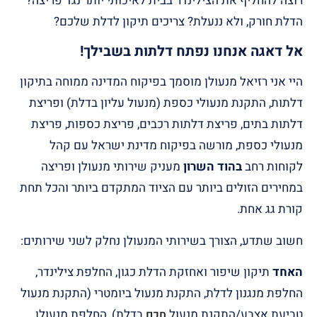
רוצה להחליף את הצילינדר בבית לאיכותי יותר נגד פריצה?
הדלת חורק, ולא ננעלת? צריכים תיקון לדלת שלכם?
אל דאגה אנחנו נפתח דלתות בשבילך!
היי אני רזיאל מנעולן מוסמך בפיקוח המדינה ממוחה בתיקון
דלתות, התקנת מנעולי כספת (מנעול עליון בדלת) ופריצת
דלתות בתים, פריצת דלתות רכבים, פריצת כספות, פריצת
מנעולי כספת, מורשה בפיקוח מדינת ישראל עם קהל
לקוחות רחב
בהוד השרון
מעניק שירותי מנעולן ופריצה
במחירים הזולים ביותר עם הציוד המתקדם ביותר והכל תחת
קורת גג אחת.
חשוב שתדע, הצורך בשירותי המנעולן נחלק לשני שירותים:
האחד
תיקון שיפור ואחזקת הדלת כגון, החלפת צילינדר,
החלפת מנגנון לדלת, התקנת מנעול ביומטרי (התקנת מנעול
טביעת אצבע/התקנת מנעול
בדלת), החלפת מנעולן
חכם