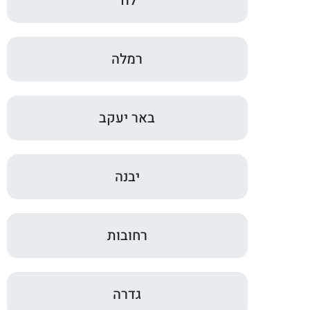
לוד
רמלה
באר יעקב
יבנה
רחובות
גדרה