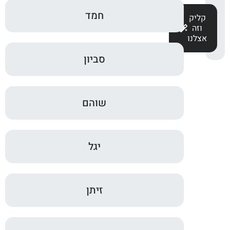
חמד
קליק
וזה
אצלנו
סביון
שוהם
יגל
זיתן