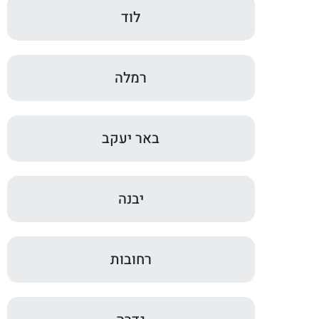
לוד
רמלה
באר יעקב
יבנה
רחובות