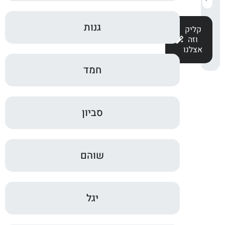
גנות
קליק
וזה
אצלנו
חמד
סביון
שוהם
יגל