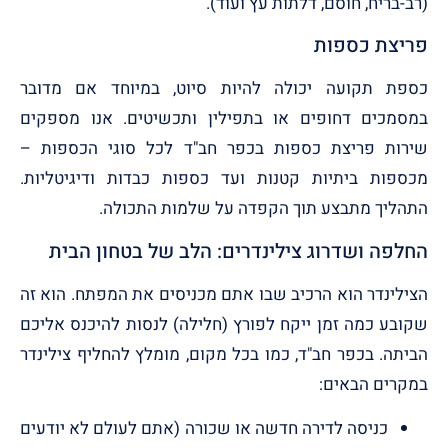
(רב-בריח, חוסם, דלתות עץ ועוד).
פריצת כספות
כספת תקועה יכולה להיות סיוט, במיוחד אם מדובר
במסמכים דחופים או בתפילין ותכשיטים. אנו מספקים
שירות פריצת כספות בכפר חב"ד לכל סוגי הכספות –
מכספות ביתיות קטנות ועד כספות כבדות ודיגיטליות.
התהליך מתבצע תוך הקפדה על שלמות התכולה.
החלפה ושדרוג צילינדרים: הלב של בטחון הבית
הצילינדר הוא הרכיב שבו אתם מכניסים את המפתח. הוא זה
שקובע כמה זמן ייקח לפורץ (חלילה) לנסות להיכנס אליכם
הביתה. בכפר חב"ד, כמו בכל מקום, מומלץ להחליף צילינדר
במקרים הבאים:
כניסה לדירה חדשה או שכורה (אתם לעולם לא יודעים