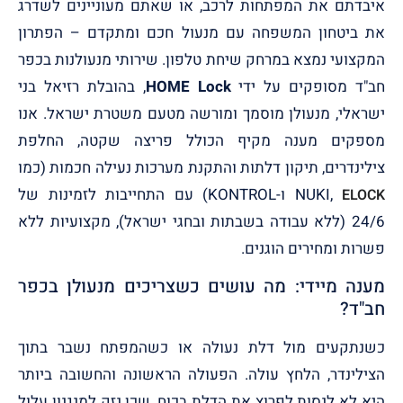
איבדתם את המפתחות לרכב, או שאתם מעוניינים לשדרג
את ביטחון המשפחה עם מנעול חכם ומתקדם – הפתרון
המקצועי נמצא במרחק שיחת טלפון. שירותי מנעולנות בכפר
חב"ד מסופקים על ידי
HOME Lock
, בהובלת רזיאל בני
ישראלי, מנעולן מוסמך ומורשה מטעם משטרת ישראל. אנו
מספקים מענה מקיף הכולל פריצה שקטה, החלפת
צילינדרים, תיקון דלתות והתקנת מערכות נעילה חכמות (כמו
NUKI,
ו-KONTROL) עם התחייבות לזמינות של
ELOCK
24/6 (ללא עבודה בשבתות ובחגי ישראל), מקצועיות ללא
פשרות ומחירים הוגנים.
מענה מיידי: מה עושים כשצריכים מנעולן בכפר
חב"ד?
כשנתקעים מול דלת נעולה או כשהמפתח נשבר בתוך
הצילינדר, הלחץ עולה. הפעולה הראשונה והחשובה ביותר
היא לא לנסות לפרוץ את הדלת בכוח, שכן נזק למנגנון עלול