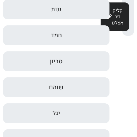
גנות
קליק
וזה
אצלנו
חמד
סביון
שוהם
יגל