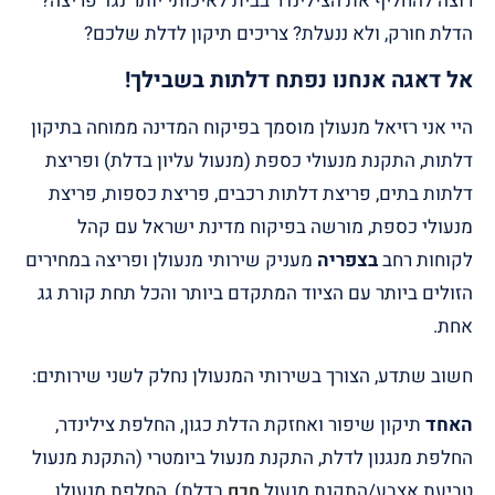
רוצה להחליף את הצילינדר בבית לאיכותי יותר נגד פריצה?
הדלת חורק, ולא ננעלת? צריכים תיקון לדלת שלכם?
אל דאגה אנחנו נפתח דלתות בשבילך!
היי אני רזיאל מנעולן מוסמך בפיקוח המדינה ממוחה בתיקון
דלתות, התקנת מנעולי כספת (מנעול עליון בדלת) ופריצת
דלתות בתים, פריצת דלתות רכבים, פריצת כספות, פריצת
מנעולי כספת, מורשה בפיקוח מדינת ישראל עם קהל
לקוחות רחב
בצפריה
מעניק שירותי מנעולן ופריצה במחירים
הזולים ביותר עם הציוד המתקדם ביותר והכל תחת קורת גג
אחת.
חשוב שתדע, הצורך בשירותי המנעולן נחלק לשני שירותים:
האחד
תיקון שיפור ואחזקת הדלת כגון, החלפת צילינדר,
החלפת מנגנון לדלת, התקנת מנעול ביומטרי (התקנת מנעול
טביעת אצבע/התקנת מנעול
בדלת), החלפת מנעולן
חכם