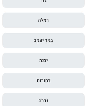
לוד
רמלה
באר יעקב
יבנה
רחובות
גדרה