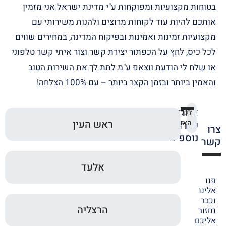
בטוחות מקצועיות ומפוקחות ע"י מדינת ישראל אני מזמין
אותכם להיות עוד לקוחות מרוצים ולהנות משירותי עם
מקצועיות זמינות ואמינות ובפיקוח המדינה, במחירים שווים
לכל כיס, לחץ על הכפתור יצירת קשר וצור איתי קשר טלפוני
או שלח לי הודעת ווצאפ ע"מ לתת לך את השירות הטוב
והאמין ביותר ובזמן הקצר ביותר – עם 100% הצלחה!
אזורי
לכל
ראש העין
האזורים
שירות
צרו
נוספים
קשר
אלעד
פנו
אלינו
וכבר
הרצליה
נחזור
אליכם